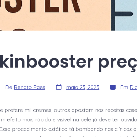
kinbooster pre
Data
Categorias
tor
De
Renato Paes
maio 23, 2025
Em
Di
do
o
post
st
 prefere mil cremes, outros apostam nas receitas case
 efeito mais rápido e visível na pele já deve ter ouvido
 Esse procedimento estético tá bombando nas clínicas e