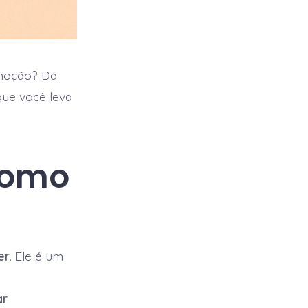
m
omoção? Dá
que você leva
como
er
. Ele é um
ar