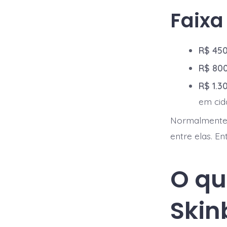
Faixa
R$ 450
R$ 800
R$ 1.3
em cid
Normalmente,
entre elas. E
O qu
Skin