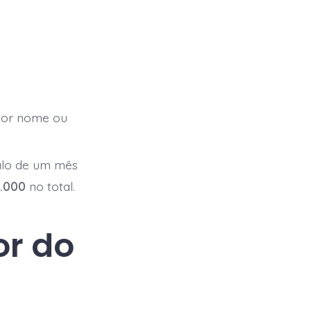
ior nome ou
valo de um mês
6.000
no total.
or do