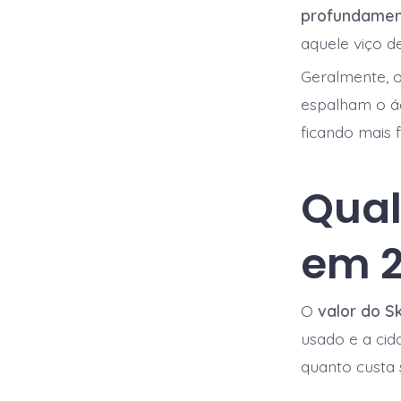
profundamen
aquele viço d
Geralmente, o
espalham o ác
ficando mais 
Qual
em 
O
valor do S
usado e a cid
quanto custa 