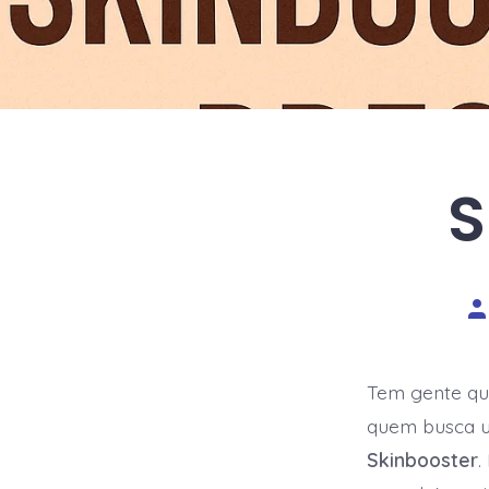
S
Au
d
po
Tem gente que
quem busca um
Skinbooster
.