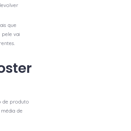
devolver
ais que
 pele vai
rentes.
oster
po de produto
 média de