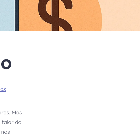
ço
cas
iras. Mas
 falar do
 nos