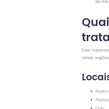
da méd
Quai
trat
Esse tratamen
várias regiõ
Locai
Rosto 
Pesco
Colo