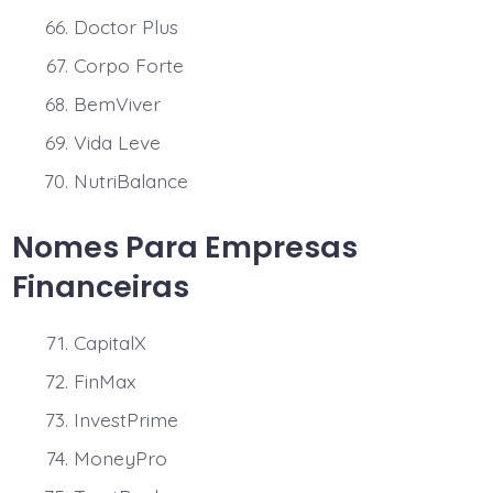
Doctor Plus
Corpo Forte
BemViver
Vida Leve
NutriBalance
Nomes Para Empresas
Financeiras
CapitalX
FinMax
InvestPrime
MoneyPro