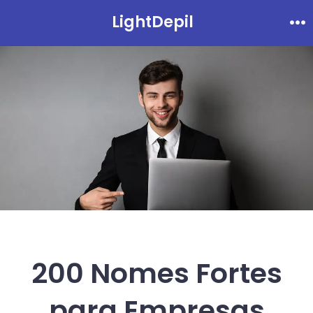
Ir
LightDepil
Me
direto
para
o
conteúdo
200 Nomes Fortes
para Empresas