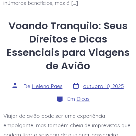
inúmeros benefícios, mas é […]
Voando Tranquilo: Seus
Direitos e Dicas
Essenciais para Viagens
de Avião
Data
Autor
De
Helena Paes
outubro 10, 2025
do
do
post
post
Categorias
Em
Dicas
Viajar de avião pode ser uma experiência
empolgante, mas também cheia de imprevistos que
podem tirar o sossego de qualquer passageiro.