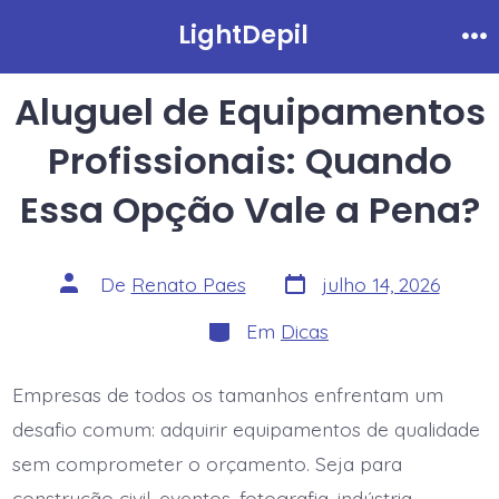
Ir
LightDepil
Me
direto
para
Aluguel de Equipamentos
o
Profissionais: Quando
conteúdo
Essa Opção Vale a Pena?
Data
Autor
De
Renato Paes
julho 14, 2026
do
do
post
post
Categorias
Em
Dicas
Empresas de todos os tamanhos enfrentam um
desafio comum: adquirir equipamentos de qualidade
sem comprometer o orçamento. Seja para
construção civil, eventos, fotografia, indústria,