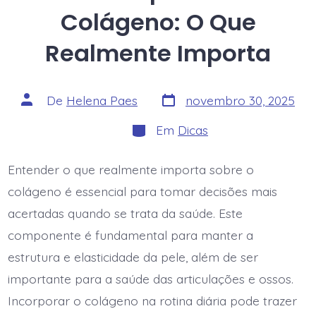
Colágeno: O Que
Realmente Importa
Data
Autor
De
Helena Paes
novembro 30, 2025
do
do
post
post
Categorias
Em
Dicas
Entender o que realmente importa sobre o
colágeno é essencial para tomar decisões mais
acertadas quando se trata da saúde. Este
componente é fundamental para manter a
estrutura e elasticidade da pele, além de ser
importante para a saúde das articulações e ossos.
Incorporar o colágeno na rotina diária pode trazer