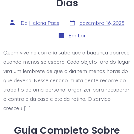
Dias
Data
Autor
De
Helena Paes
dezembro 16, 2025
do
do
post
post
Categorias
Em
Lar
Quem vive na correria sabe que a bagunça aparece
quando menos se espera. Cada objeto fora do lugar
vira um lembrete de que o dia tem menos horas do
que deveria. Nesse cenário muita gente recorre ao
trabalho de uma personal organizer para recuperar
o controle da casa e até da rotina. O serviço
cresceu […]
Guia Completo Sobre