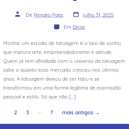
Data
Autor
De
Renato Paes
julho 31, 2025
do
do
post
post
Categorias
Em
Dicas
Montar um estúdio de tatuagem é o tipo de sonho
que mistura arte, empreendedorismo e atitude.
Quem já tem afinidade com o universo da tatuagem
sabe o quanto esse mercado cresceu nos últimos
anos. A tatuagem deixou de ser tabu e se
transformou em uma forma legítima de expressão
pessoal e estilo. Só que não […]
Paginação
…
1
2
3
7
mais antigos
→
de