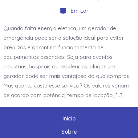
do
do
post
post
Categorias
Em
Lar
Quando falta energia elétrica, um gerador de
emergência pode ser a solução ideal para evitar
prejuízos e garantir o funcionamento de
equipamentos essenciais. Seja para eventos,
indústrias, hospitais ou residências, alugar um
gerador pode ser mais vantajoso do que comprar.
Mas quanto custa esse serviço? Os valores variam
de acordo com potência, tempo de locação, […]
Início
Sobre