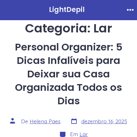
Ir
LightDepil
Me
direto
Categoria:
Lar
para
o
conteúdo
Personal Organizer: 5
Dicas Infalíveis para
Deixar sua Casa
Organizada Todos os
Dias
Data
Autor
De
Helena Paes
dezembro 16, 2025
do
do
post
post
Categorias
Em
Lar