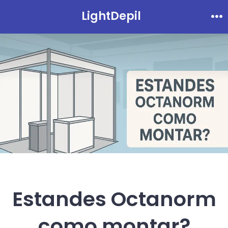
Ir
LightDepil
Me
direto
para
o
conteúdo
Estandes Octanorm
como montar?