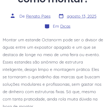
Data
Autor
De
Renato Paes
agosto 13, 2025
do
do
post
post
Categorias
Em
Dicas
Montar um estande Octanorm pode ser o divisor de
águas entre um expositor apagado e um que se
destaca de longe no meio de uma feira ou evento.
Esses estandes são sinônimo de estrutura
inteligente, design limpo e montagem prática. Eles
se tornaram o queridinho das marcas que buscam
soluções modulares e profissionais, sem gastar rios
de dinheiro com estruturas fixas. Só que, mesmo
com tanta praticidade, ainda rola muita dúvida na
hora de montar.