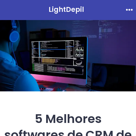
Ir
LightDepil
Me
direto
para
o
conteúdo
5 Melhores
softwares de CRM de