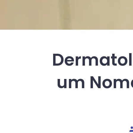
Dermatol
um Nome
A