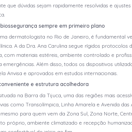
te que dúvidas sejam rapidamente resolvidas e ajustes 
a.
 biossegurança sempre em primeiro plano
ma dermatologista no Rio de Janeiro, é fundamental ver
línica. A da Dra. Ana Carulina segue rígidos protocolos 
, com materiais estéreis, ambiente controlado e profiss
 emergências. Além disso, todos os dispositivos utilizad
ela Anvisa e aprovados em estudos internacionais.
conveniente e estrutura acolhedora
 situada na Barra da Tijuca, uma das regiões mais acessí
vias como Transolímpica, Linha Amarela e Avenida das 
l mesmo para quem vem da Zona Sul, Zona Norte, Centro
to próprio, ambiente climatizado e recepção humaniza
is confortável do início ao fim.