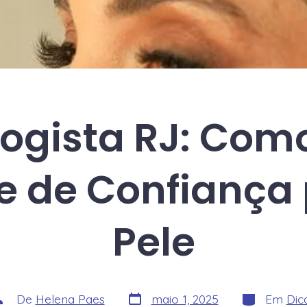
ogista RJ: Como
 de Confiança 
Pele
Data
Categorias
utor
De
Helena Paes
maio 1, 2025
Em
Dic
do