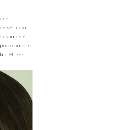
que
ode ser uma
 da sua pele,
mporta na hora
ulina Moreno