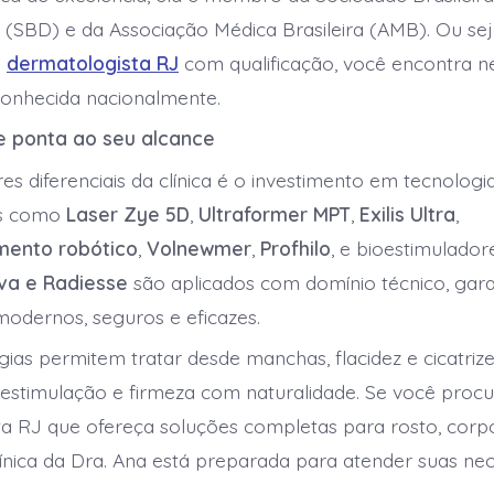
(SBD) e da Associação Médica Brasileira (AMB). Ou sej
a
dermatologista RJ
com qualificação, você encontra n
conhecida nacionalmente.
e ponta ao seu alcance
s diferenciais da clínica é o investimento em tecnologi
s como
Laser Zye 5D
,
Ultraformer MPT
,
Exilis Ultra
,
mento robótico
,
Volnewmer
,
Profhilo
, e bioestimulado
eva e Radiesse
são aplicados com domínio técnico, gar
odernos, seguros e eficazes.
gias permitem tratar desde manchas, flacidez e cicatrize
estimulação e firmeza com naturalidade. Se você proc
a RJ que ofereça soluções completas para rosto, corp
línica da Dra. Ana está preparada para atender suas nec