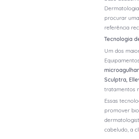
Dermatologia 
procurar um
referência re
Tecnologia d
Um dos maiore
Equipamento
microagulha
Sculptra, Ell
tratamentos m
Essas tecnolo
promover bio
dermatologist
cabeludo, a c