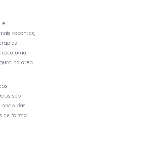
s e
mais recentes,
erapias
 busca uma
guro na área.
dos
tados são
 longo das
s de forma