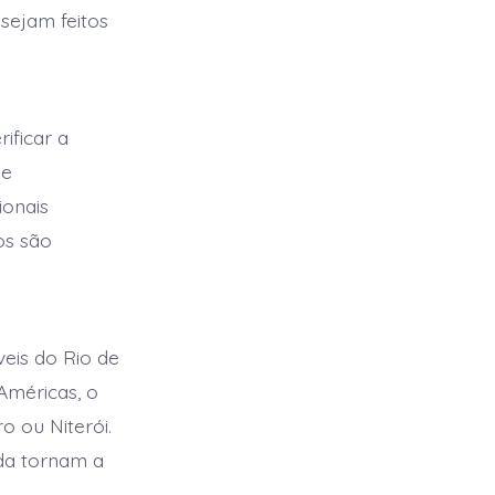
sejam feitos
ificar a
de
ionais
os são
veis do Rio de
Américas, o
 ou Niterói.
da tornam a