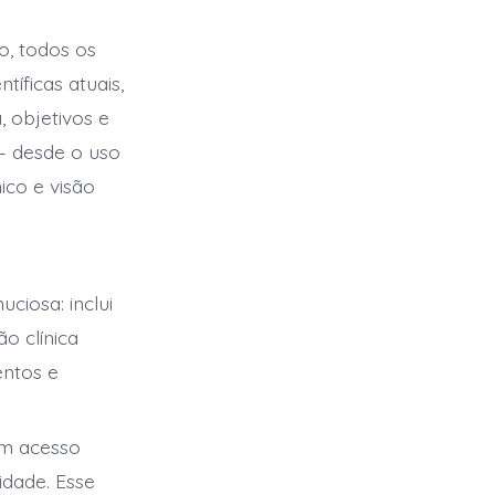
o, todos os
íficas atuais,
 objetivos e
 — desde o uso
ico e visão
ciosa: inclui
o clínica
entos e
em acesso
idade. Esse