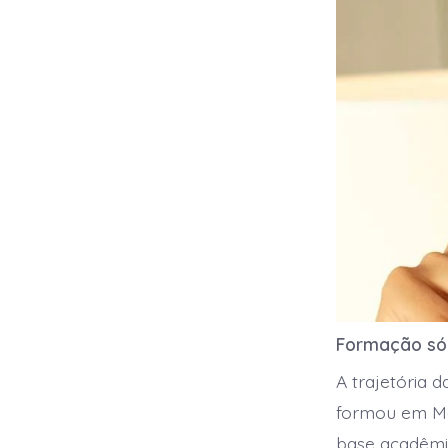
Formação só
A trajetória 
formou em Med
base acadêmic