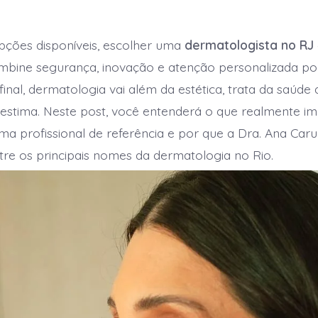
o
post
ost
pções disponíveis, escolher uma
dermatologista no RJ
mbine segurança, inovação e atenção personalizada p
. Afinal, dermatologia vai além da estética, trata da saúde
estima. Neste post, você entenderá o que realmente i
ma profissional de referência e por que a Dra. Ana Car
tre os principais nomes da dermatologia no Rio.