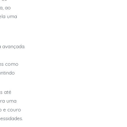
a, ao
ela uma
a avançada.
res como
antindo
s até
ura uma
o e couro
essidades.