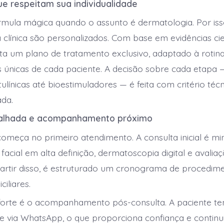
ue respeitam sua individualidade
rmula mágica quando o assunto é dermatologia. Por iss
clínica são personalizados. Com base em evidências cient
a um plano de tratamento exclusivo, adaptado à rotina,
as únicas de cada paciente. A decisão sobre cada etapa
ulínicas até bioestimuladores — é feita com critério técn
ada.
talhada e acompanhamento próximo
começa no primeiro atendimento. A consulta inicial é minu
cial em alta definição, dermatoscopia digital e avaliaçã
artir disso, é estruturado um cronograma de procedim
iliares.
forte é o acompanhamento pós-consulta. A paciente t
pe via WhatsApp, o que proporciona confiança e continu