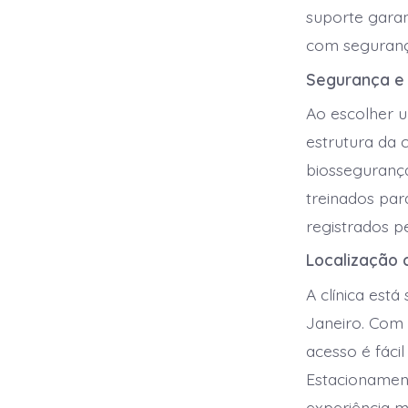
suporte garan
com seguranç
Segurança e
Ao escolher u
estrutura da c
biossegurança
treinados para
registrados p
Localização 
A clínica está
Janeiro. Com 
acesso é fáci
Estacionamen
experiência ma