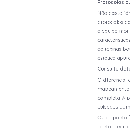
Protocolos q
Não existe fó
protocolos da 
a equipe mont
característic
de toxinas bot
estética apur
Consulta de
O diferencial 
mapeamento fa
completa. A p
cuidados domic
Outro ponto 
direto à equi