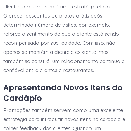
clientes a retornarem é uma estratégia eficaz.
Oferecer descontos ou pratos grátis após
determinado número de visitas, por exemplo,
reforça o sentimento de que o cliente está sendo
recompensado por sua lealdade. Com isso, não
apenas se mantém a clientela existente, mas
também se constrói um relacionamento contínuo e
confiável entre clientes e restaurantes.
Apresentando Novos Itens do
Cardápio
Promoções também servem como uma excelente
estratégia para introduzir novos itens no cardápio e
colher feedback dos clientes. Quando um