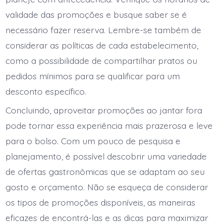
validade das promoções e busque saber se é
necessário fazer reserva. Lembre-se também de
considerar as políticas de cada estabelecimento,
como a possibilidade de compartilhar pratos ou
pedidos mínimos para se qualificar para um
desconto específico.
Concluindo, aproveitar promoções ao jantar fora
pode tornar essa experiência mais prazerosa e leve
para o bolso. Com um pouco de pesquisa e
planejamento, é possível descobrir uma variedade
de ofertas gastronômicas que se adaptam ao seu
gosto e orçamento. Não se esqueça de considerar
os tipos de promoções disponíveis, as maneiras
eficazes de encontrá-las e as dicas para maximizar