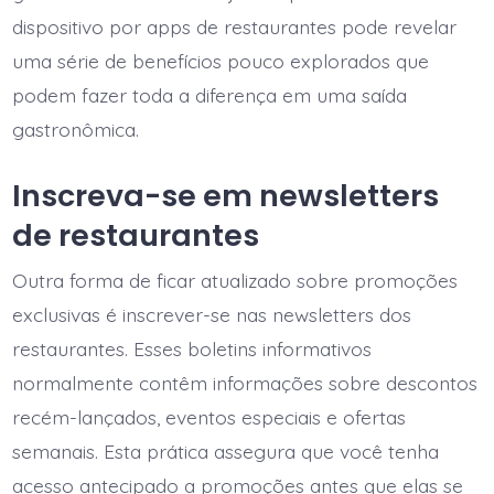
dispositivo por apps de restaurantes pode revelar
uma série de benefícios pouco explorados que
podem fazer toda a diferença em uma saída
gastronômica.
Inscreva-se em newsletters
de restaurantes
Outra forma de ficar atualizado sobre promoções
exclusivas é inscrever-se nas newsletters dos
restaurantes. Esses boletins informativos
normalmente contêm informações sobre descontos
recém-lançados, eventos especiais e ofertas
semanais. Esta prática assegura que você tenha
acesso antecipado a promoções antes que elas se