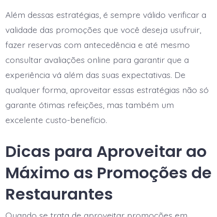
Além dessas estratégias, é sempre válido verificar a
validade das promoções que você deseja usufruir,
fazer reservas com antecedência e até mesmo
consultar avaliações online para garantir que a
experiência vá além das suas expectativas. De
qualquer forma, aproveitar essas estratégias não só
garante ótimas refeições, mas também um
excelente custo-benefício.
Dicas para Aproveitar ao
Máximo as Promoções de
Restaurantes
Quando se trata de aproveitar promoções em