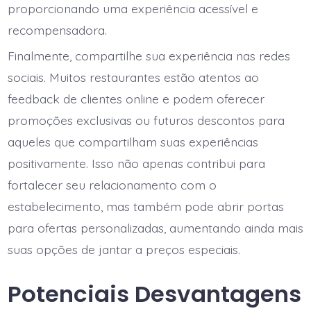
proporcionando uma experiência acessível e
recompensadora.
Finalmente, compartilhe sua experiência nas redes
sociais. Muitos restaurantes estão atentos ao
feedback de clientes online e podem oferecer
promoções exclusivas ou futuros descontos para
aqueles que compartilham suas experiências
positivamente. Isso não apenas contribui para
fortalecer seu relacionamento com o
estabelecimento, mas também pode abrir portas
para ofertas personalizadas, aumentando ainda mais
suas opções de jantar a preços especiais.
Potenciais Desvantagens