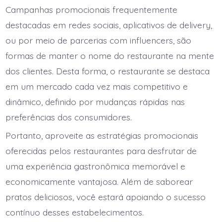
Campanhas promocionais frequentemente
destacadas em redes sociais, aplicativos de delivery,
ou por meio de parcerias com influencers, são
formas de manter o nome do restaurante na mente
dos clientes. Desta forma, o restaurante se destaca
em um mercado cada vez mais competitivo e
dinâmico, definido por mudanças rápidas nas
preferências dos consumidores.
Portanto, aproveite as estratégias promocionais
oferecidas pelos restaurantes para desfrutar de
uma experiência gastronômica memorável e
economicamente vantajosa. Além de saborear
pratos deliciosos, você estará apoiando o sucesso
contínuo desses estabelecimentos.