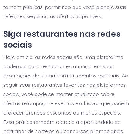
tornem públicas, permitindo que você planeje suas
refeições seguindo as ofertas disponíveis.
Siga restaurantes nas redes
sociais
Hoje em dia, as redes sociais são uma plataforma
poderosa para restaurantes anunciarem suas
promoções de última hora ou eventos especiais. Ao
seguir seus restaurantes favoritos nas plataformas
sociais, você pode se manter atualizado sobre
ofertas relâmpago e eventos exclusivos que podem
oferecer grandes descontos ou menus especiais.
Essa prática também oferece a oportunidade de
participar de sorteios ou concursos promocionais