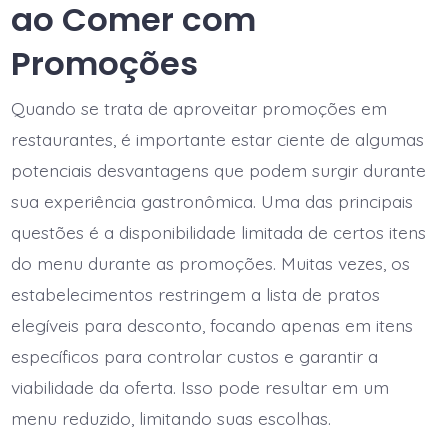
ao Comer com
Promoções
Quando se trata de aproveitar promoções em
restaurantes, é importante estar ciente de algumas
potenciais desvantagens que podem surgir durante
sua experiência gastronômica. Uma das principais
questões é a disponibilidade limitada de certos itens
do menu durante as promoções. Muitas vezes, os
estabelecimentos restringem a lista de pratos
elegíveis para desconto, focando apenas em itens
específicos para controlar custos e garantir a
viabilidade da oferta. Isso pode resultar em um
menu reduzido, limitando suas escolhas.