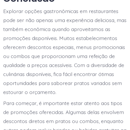
Explorar opções gastronômicas em restaurantes
pode ser não apenas uma experiência deliciosa, mas
também econômica quando aproveitamos as
promoções disponíveis. Muitos estabelecimentos
oferecem descontos especiais, menus promocionais
ou combos que proporcionam uma refeição de
qualidade a preços acessíveis. Com a diversidade de
culinárias disponíveis, fica fácil encontrar ótimas
oportunidades para saborear pratos variados sem
estourar o orçamento.
Para começar, é importante estar atento aos tipos
de promoções oferecidas. Algumas delas envolvem
descontos diretos em pratos ou combos, enquanto
outras podem incluir brindes ou bebidas gratuitas na