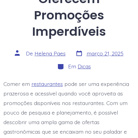
Promoções
Imperdíveis
Data
Autor
De
Helena Paes
março 21, 2025
do
do
post
post
Categorias
Em
Dicas
Comer em
restaurantes
pode ser uma experiência
prazerosa e acessível quando você aproveita as
promoções disponíveis nos restaurantes. Com um
pouco de pesquisa e planejamento, é possível
descobrir uma ampla gama de ofertas
gastronômicas que se encaixam no seu paladar e