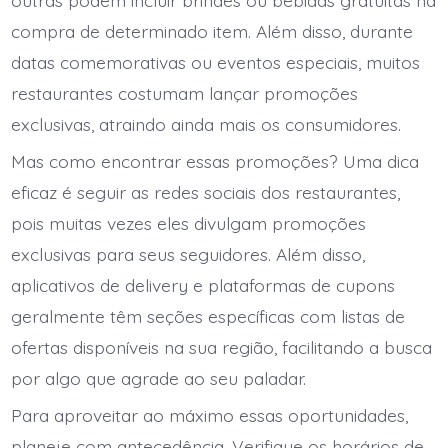
compra de determinado item. Além disso, durante
datas comemorativas ou eventos especiais, muitos
restaurantes costumam lançar promoções
exclusivas, atraindo ainda mais os consumidores.
Mas como encontrar essas promoções? Uma dica
eficaz é seguir as redes sociais dos restaurantes,
pois muitas vezes eles divulgam promoções
exclusivas para seus seguidores. Além disso,
aplicativos de delivery e plataformas de cupons
geralmente têm seções específicas com listas de
ofertas disponíveis na sua região, facilitando a busca
por algo que agrade ao seu paladar.
Para aproveitar ao máximo essas oportunidades,
planeje com antecedência. Verifique os horários de