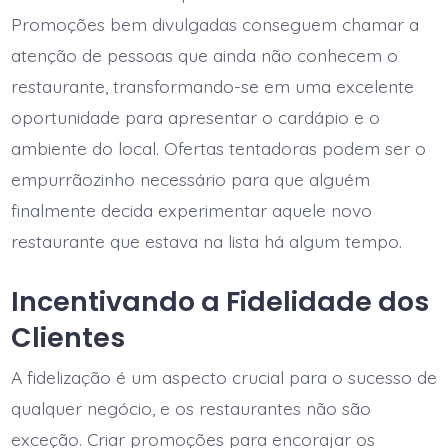
Promoções bem divulgadas conseguem chamar a
atenção de pessoas que ainda não conhecem o
restaurante, transformando-se em uma excelente
oportunidade para apresentar o cardápio e o
ambiente do local. Ofertas tentadoras podem ser o
empurrãozinho necessário para que alguém
finalmente decida experimentar aquele novo
restaurante que estava na lista há algum tempo.
Incentivando a Fidelidade dos
Clientes
A fidelização é um aspecto crucial para o sucesso de
qualquer negócio, e os restaurantes não são
exceção. Criar promoções para encorajar os