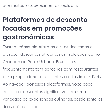
que muitos estabelecimentos realizam.
Plataformas de desconto
focadas em promoções
gastronômicas
Existem várias plataformas e sites dedicados a
oferecer descontos atraentes em refeições, como
Groupon ou Peixe Urbano. Esses sites
frequentemente têm parcerias com restaurantes
para proporcionar aos clientes ofertas imperdíveis.
Ao navegar por essas plataformas, você pode
encontrar descontos significativos em uma
variedade de experiências culinárias, desde jantares
finos até fast-food.