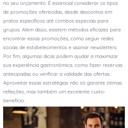
no seu orçamento. É essencial considerar os tipos
de promoções oferecidas, desde descontos em
pratos específicos até combos especiais para
grupos. Além disso, existem métodos eficazes para
encontrar essas promoções, como seguir redes
sociais de estabelecimentos e assinar newsletters.
Por fim, algumas dicas podem ajudar a maximizar
sua experiência gastronômica, como fazer reservas
antecipadas ou verificar a validade das ofertas.
Aproveitar essas estratégias não só garante ótimas
refeições, mas também um excelente custo-
benefício.