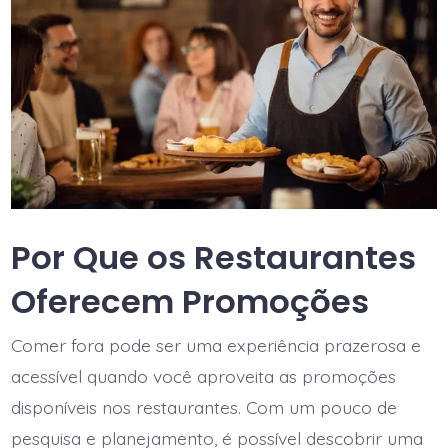
Por Que os Restaurantes
Oferecem Promoções
Comer fora pode ser uma experiência prazerosa e
acessível quando você aproveita as promoções
disponíveis nos restaurantes. Com um pouco de
pesquisa e planejamento, é possível descobrir uma