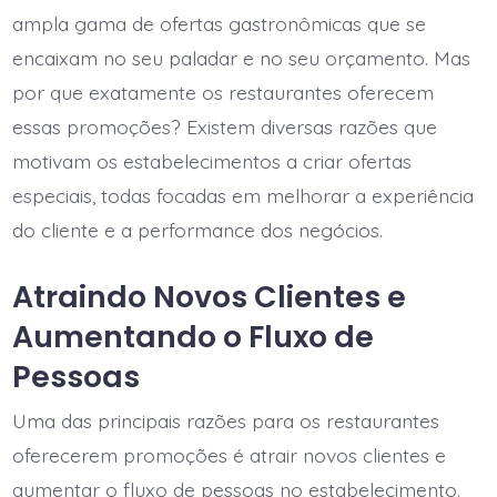
ampla gama de ofertas gastronômicas que se
encaixam no seu paladar e no seu orçamento. Mas
por que exatamente os restaurantes oferecem
essas promoções? Existem diversas razões que
motivam os estabelecimentos a criar ofertas
especiais, todas focadas em melhorar a experiência
do cliente e a performance dos negócios.
Atraindo Novos Clientes e
Aumentando o Fluxo de
Pessoas
Uma das principais razões para os restaurantes
oferecerem promoções é atrair novos clientes e
aumentar o fluxo de pessoas no estabelecimento.